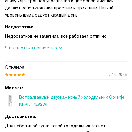
бюджета. При отключении электричества продукты
снизу. Электронное управление и цифровой дисплей
сохраняют температуру около 15 часов, что даёт запас
делают использование простым и приятным. Низкий
времени. Дверь открывается вправо, есть возможность
уровень шума радует каждый день!
перенавесить — мне пригодилась такая гибкость при
Недостатки:
расстановке мебели. Полок и ящиков достаточно для
семейных запасов, овощной контейнер удобен и
Недостатков не заметила, всё работает отлично.
герметичен.
Читать отзыв полностью
Эльвира
27.10.2025
Модель:
Встраиваемый двухкамерный холодильник Gorenje
NRKI517E82WF
Достоинства:
Для небольшой кухни такой холодильник станет