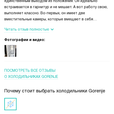
единственным выходом из положения. Он идеально
встраивается в гарнитур и не мешает. А вот работу свою,
выполняет классно. Во-первых, он имеет две
вместительные камеры, которые вмещают в себя
большое количество продуктов. Во-вторых, идеально
Читать отзыв полностью
держит выставленную температуру, имеет приятную, не
режущую глаза подсветку. В-третьих, как и полагается у
Фотографии и видео:
современного прибора, холодильник имеет много
функций, которые способствуют качественному хранению
продуктов. Простое электронное управление помогает
быстро выставить необходимые параметры, все
выводится на дисплей. В общем, холодильник идеален
ПОСМОТРЕТЬ ВСЕ ОТЗЫВЫ
для эксплуатации.
О ХОЛОДИЛЬНИКАХ GORENJE
Почему стоит выбрать холодильники Gorenje