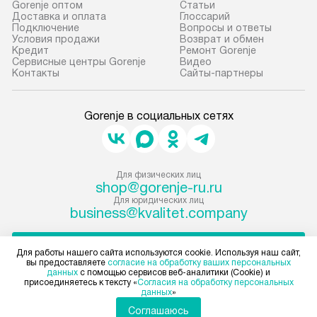
Gorenje оптом
Cтатьи
Доставка и оплата
Глоссарий
Подключение
Вопросы и ответы
Условия продажи
Возврат и обмен
Кредит
Ремонт Gorenje
Сервисные центры Gorenje
Видео
Контакты
Сайты-партнеры
Gorenje в социальных сетях
Для физических лиц
shop@gorenje-ru.ru
Для юридических лиц
business@kvalitet.company
НАПИСАТЬ РУКОВОДСТВУ
Для работы нашего сайта используются cookie. Используя наш сайт,
вы предоставляете
согласие на обработку ваших персональных
данных
с помощью сервисов веб-аналитики (Cookie) и
Политика конфиденциальности
присоединяетесь к тексту «
Согласия на обработку персональных
данных
»
Условия продажи
Карта сайта
Соглашаюсь