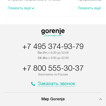
трех дней. Техника со специальным
гарантия долгой
Показать ещё
Показать ещё
лейблом доставляется бесплатно
эксплуатации те
по Москве и Санкт-Петербургу.
мастера за МКА
Выезд за МКАД и КАД
дополнительную 
оплачивается дополнительно.
Возможна доставка товаров по
России.
+7 495 374-93-79
Пн-Пт:
с 8:00 до 22:00
Сб-Вс:
с 9:00 до 22:00
+7 800 555-30-37
Бесплатно по России
Заказать звонок
Мир Gorenje