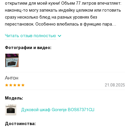
открытием для моей кухни! Объем 77 литров впечатляет:
наконец-то могу запекать индейку целиком или готовить
сразу несколько блюд на разных уровнях без
перестановок. Особенно влюбилась в функцию пара
ExtraSteam — булочки получаются такие пышные и
Читать отзыв полностью
румяные, как у бабушки в деревне, а корочка на хлебе
хрустит по-настоящему. Вариогриль PerfectGrill работает
Фотографии и видео:
безупречно: курица под грилем равномерно
прожаривается со всех сторон, без сырого места по
центру, что раньше было моей постоянной головной
болью. Отдельно хочу отметить систему очистки: после
Антон
готовки включаю режим AquaClean, и вся жирная корка
21.08.2025
буквально «отмокает» — достаточно протереть влажной
тряпкой. Пиролитическая эмаль SilverMatte не впитывает
Модель:
запахи, даже после рыбы духовка остается нейтральной.
А еще обожаю режим AirFry — картофель фри получается
Духовой шкаф Gorenje BOS67371CLI
хрустящим снаружи и нежным внутри, но без литра масла!
Механические переключатели удобные, не требуют
Достоинства:
привыкания, а электронный программатор позволяет