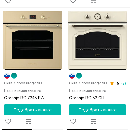
5
(2)
Снят с производства
Снят с производства
Независимая духовка
Независимая духовка
Gorenje BO 7345 RW
Gorenje BO 53 CLI
Подобрать аналог
Подобрать аналог