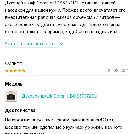
Духовой шкаф Gorenje BOS67371CLI стал настоящей
точно выставить время без лишних телодвижений.
находкой для нашей кухни. Прежде всего, впечатляет его
вместительная рабочая камера объемом 77 литров —
этого более чем достаточно даже для приготовления
большого блюда, например, индейки на праздник или
нескольких противней с выпечкой одновременно.
Читать отзыв полностью
Управление сделано вроде понятное, сенсорный дисплей
выглядит стильно и современно, а функция 3D-горячего
воздуха и гриля с конвекцией обеспечивают равномерный
Филипп
прогрев и идеальную румяную корочку. Особенно ценю
22.03.2024
наличие каталитической очистки — верхняя камера
остается чистой даже после жирных блюд, что
Модель:
значительно экономит время на мытье. В результате шкаф
Духовой шкаф Gorenje BOS67372CLI
легко, его габариты идеально соответствуют нише, а
черный стеклянный фасад прекрасно вписывается в
Достоинства:
любой интерьер — от классики до хай-тека.
Невероятно впечатляет своим функционалом! Этот
шедевр техники сделал мою кулинарную жизнь намного