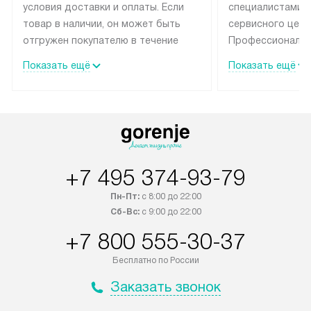
условия доставки и оплаты. Если
специалистами 
товар в наличии, он может быть
сервисного цент
отгружен покупателю в течение
Профессиональн
трех дней. Техника со специальным
гарантия долгой
Показать ещё
Показать ещё
лейблом доставляется бесплатно
эксплуатации те
по Москве и Санкт-Петербургу.
мастера за МКА
Выезд за МКАД и КАД
дополнительную 
оплачивается дополнительно.
Возможна доставка товаров по
России.
+7 495 374-93-79
Пн-Пт:
с 8:00 до 22:00
Сб-Вс:
с 9:00 до 22:00
+7 800 555-30-37
Бесплатно по России
Заказать звонок