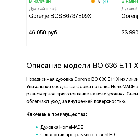
В наличии
5
(4)
В нали
Духовой шкаф
Духово
Gorenje BOSB6737E09X
Goren
46 050
руб.
33 99
Описание модели
BO 636 E11 
Независимая духовка Gorenje BO 636 E11 X из лини
Уникальная сводчатая форма потолка HomeMADE в 
равномерное приготовление на всех уровнях. Съем
облегчают уход за внутренней поверхностью.
Ключевые преимущества:
Духовка HomeMADE
Сенсорный программатор IconLED