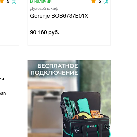
5
(3)
В наличии
5
(3)
В нали
Духовой шкаф
Духово
Gorenje BOB6737E01X
Goren
90 160
руб.
89 13
ия.
т
ean