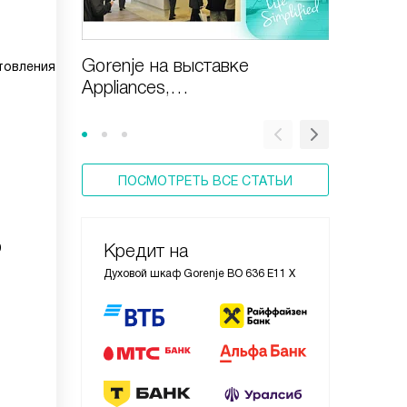
Gorenje на выставке
Бытовая
товления
Appliances,
Gorenj
Design&Technologies
ПОСМОТРЕТЬ ВСЕ СТАТЬИ
D
Кредит на
Духовой шкаф Gorenje BO 636 E11 X