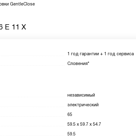
вки GentleClose
6 E 11 X
1 год гарантии + 1 год сервиса
Словения*
независимый
электрический
65
59.5 x 59.7 x 54.7
59.5