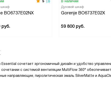
чии
5
(3)
В наличии
й шкаф
Духовой шкаф
je BO6737E02NX
Gorenje BO6737E02X
0
руб.
59 800
руб.
X
и Essential сочетает эргономичный дизайн и удобство управлен
сочетании с системой вентиляции MultiFlow 360° обеспечивае
ные направляющие, пиролитическая эмаль SilverMatte и AquaCl