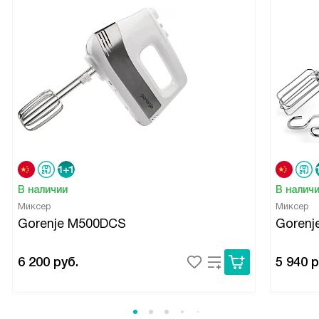
В наличии
В налич
Миксер
Миксер
Gorenje M500DCS
Gorenj
6 200
руб.
5 940
р