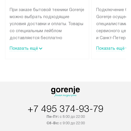
При заказе бытовой техники Gorenje
Подключение бы
можно выбрать подходящие
Gorenje осущест
условия доставки и оплаты. Товары
специалистами 
со специальным лейблом
сервисного цент
доставляются бесплатно
и Санкт-Петербу
по Москве в пределах МКАД
со специальным
Показать ещё
Показать ещё
до подъезда, выезд за МКАД
подключается б
оплачивается дополнительно.
на готовые комм
Товар со статусом в наличии может
мастера за МКА
быть отгружен покупателю
за дополнительн
в течение трех дней. Доставка
коммуникации п
в Санкт-Петербург и другие
наличие установ
регионы осуществляется через
подключения к 
транспортную компанию. После
и канализации в
+7 495 374-93-79
100% предоплаты наша компания
от категории те
бесплатно доставляет заказ
дополнительных 
Пн-Пт:
с 8:00 до 22:00
до представительства
определяется со
Сб-Вс:
с 9:00 до 22:00
транспортной компании в городе
который можно 