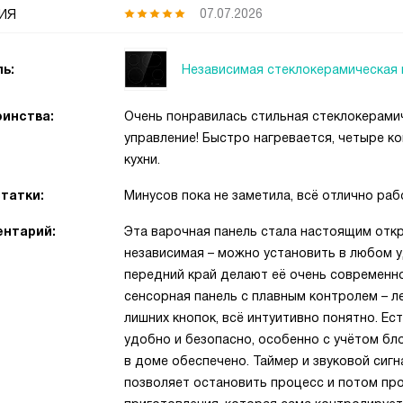
ия
07.07.2026
Независимая стеклокерамическая 
ь:
инства:
Очень понравилась стильная стеклокерами
управление! Быстро нагревается, четыре к
кухни.
татки:
Минусов пока не заметила, всё отлично раб
нтарий:
Эта варочная панель стала настоящим откр
независимая – можно установить в любом 
передний край делают её очень современно
сенсорная панель с плавным контролем – ле
лишних кнопок, всё интуитивно понятно. Ес
удобно и безопасно, особенно с учётом бл
в доме обеспечено. Таймер и звуковой сигн
позволяет остановить процесс и потом пр