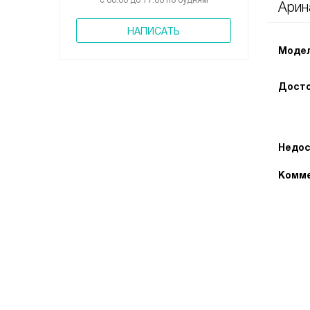
с 08:00 до 17:00 по будням
Арин
НАПИСАТЬ
Модел
Досто
Недос
Комме