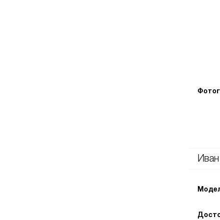
Фотог
Иван
Модел
Досто