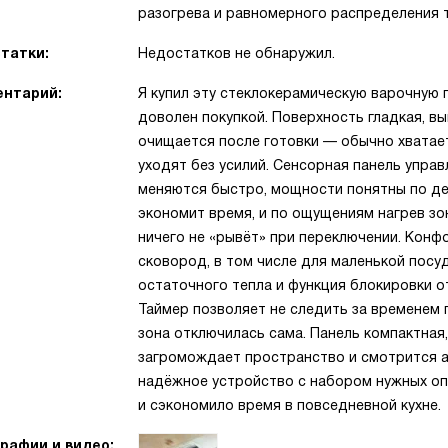
разогрева и равномерного распределения 
татки:
Недостатков не обнаружил.
нтарий:
Я купил эту стеклокерамическую варочную 
доволен покупкой. Поверхность гладкая, в
очищается после готовки — обычно хватает
уходят без усилий. Сенсорная панель упра
меняются быстро, мощности понятны по де
экономит время, и по ощущениям нагрев зо
ничего не «рывёт» при переключении. Конф
сковород, в том числе для маленькой посу
остаточного тепла и функция блокировки от
Таймер позволяет не следить за временем 
зона отключилась сама. Панель компактная,
загромождает пространство и смотрится ак
надёжное устройство с набором нужных оп
и сэкономило время в повседневной кухне.
рафии и видео: