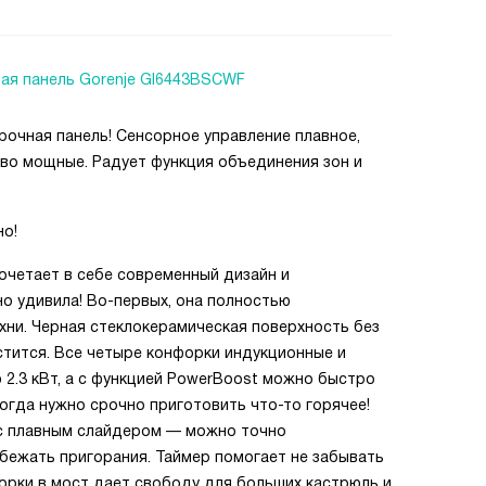
ая панель Gorenje GI6443BSCWF
рочная панель! Сенсорное управление плавное,
ово мощные. Радует функция объединения зон и
но!
сочетает в себе современный дизайн и
о удивила! Во-первых, она полностью
ухни. Черная стеклокерамическая поверхность без
истится. Все четыре конфорки индукционные и
2.3 кВт, а с функцией PowerBoost можно быстро
когда нужно срочно приготовить что-то горячее!
 с плавным слайдером — можно точно
збежать пригорания. Таймер помогает не забывать
орки в мост дает свободу для больших кастрюль и