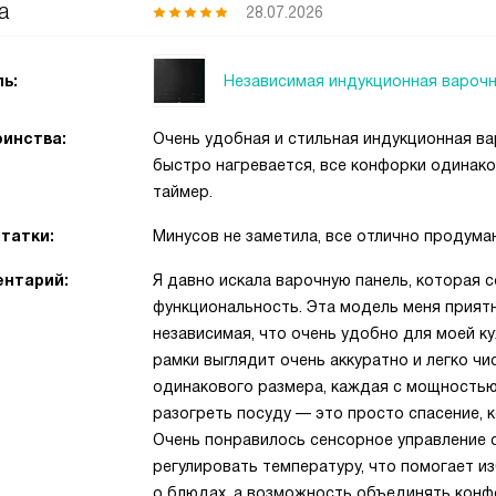
а
28.07.2026
Независимая индукционная варочн
ь:
инства:
Очень удобная и стильная индукционная ва
быстро нагревается, все конфорки одинак
таймер.
татки:
Минусов не заметила, все отлично продума
нтарий:
Я давно искала варочную панель, которая 
функциональность. Эта модель меня приятн
независимая, что очень удобно для моей к
рамки выглядит очень аккуратно и легко ч
одинакового размера, каждая с мощностью 
разогреть посуду — это просто спасение, 
Очень понравилось сенсорное управление
регулировать температуру, что помогает и
о блюдах, а возможность объединять конф