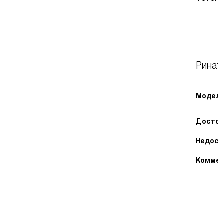
Рина
Модел
Досто
Недос
Комме