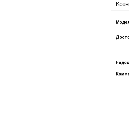
Ксен
Модел
Досто
Недос
Комме