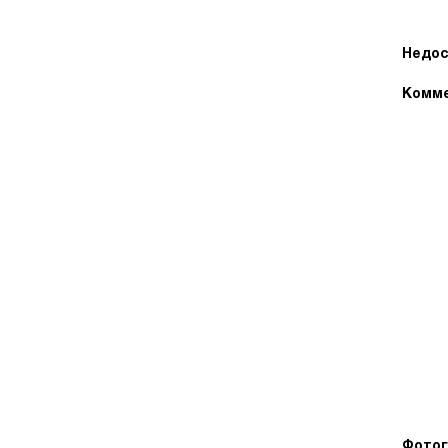
Недос
Комме
Фотог