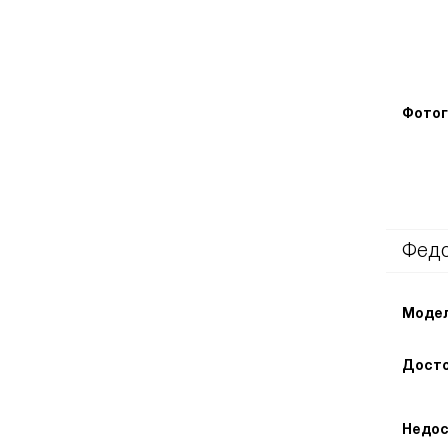
Фотог
Фед
Модел
Досто
Недос