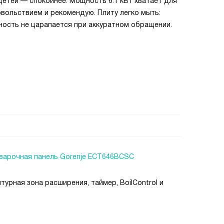
детей — спокойнее. Мощность 6.1 кВт хватает для
овольствием и рекомендую. Плиту легко мыть:
ность не царапается при аккуратном обращении.
варочная панель Gorenje ECT646BCSC
урная зона расширения, таймер, BoilControl и