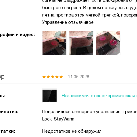
сигнал не раздражает. Есть блокировка от 
быстрого нагрева. В целом пользуюсь с уд
пятна протираются мягкой тряпкой, поверх
Управление отзывчивое
рафии и видео:
ор
11.06.2026
Независимая стеклокерамическая 
ь:
инства:
Понравилось сенсорное управление, триконт
Lock, StayWarm
татки:
Недостатков не обнаружил