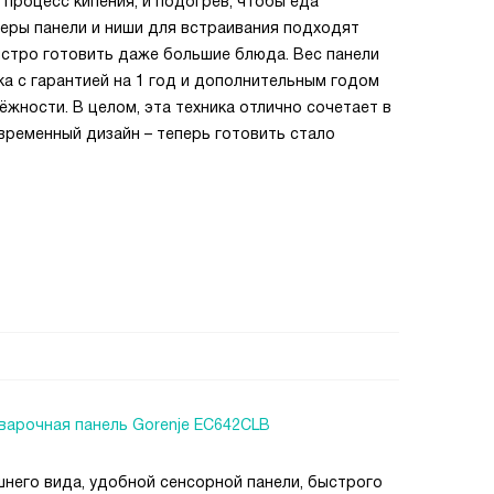
 процесс кипения, и подогрев, чтобы еда
меры панели и ниши для встраивания подходят
ыстро готовить даже большие блюда. Вес панели
ка с гарантией на 1 год и дополнительным годом
ёжности. В целом, эта техника отлично сочетает в
временный дизайн – теперь готовить стало
варочная панель Gorenje EC642CLB
него вида, удобной сенсорной панели, быстрого