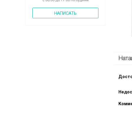
с 08:00 до 17:00 по будням
НАПИСАТЬ
Ната
Досто
Недос
Комме