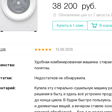
38 200
руб.
Обновление цен от
7 августа 
Купить в 1 клик
В корз
ша
15.06.2026
Удобная комбинированная машинка: стирает
инства:
понятны.
татки:
Недостатков не обнаружила.
нтарий:
Купила эту стирально-сушильную машину ра
решения в быту, и здесь всё устроено прод
до конца цикла. В будни быстро пользуюс
и деликатных вещей, а вечером ставлю осн