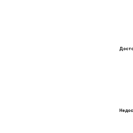
Досто
Недос