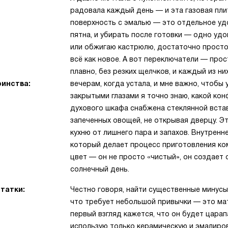
радовала каждый день — и эта газовая пли
поверхность с эмалью — это отдельное удо
пятна, и убирать после готовки — одно удо
или обжигаю кастрюлю, достаточно просто
всё как новое. А вот переключатели — про
плавно, без резких щелчков, и каждый из н
инства:
вечерам, когда устала, и мне важно, чтоб
закрытыми глазами я точно знаю, какой ко
духового шкафа снабжена стеклянной встав
запеченных овощей, не открывая дверцу. Эт
кухню от лишнего пара и запахов. Внутренн
который делает процесс приготовления ко
цвет — он не просто «чистый», он создает 
солнечный день.
татки:
Честно говоря, найти существенные минусы 
что требует небольшой привычки — это мат
первый взгляд кажется, что он будет царап
использую только керамическую и эмалиров