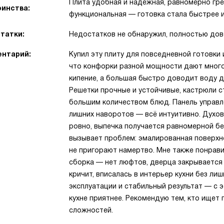
Плита удобная и надежная, равномерно грее
инства:
функциональная — готовка стала быстрее и
татки:
Недостатков не обнаружил, полностью до
нтарий:
Купил эту плиту для повседневной готовки
что конфорки разной мощности дают мног
кипение, а большая быстро доводит воду д
Решетки прочные и устойчивые, кастрюли с
большим количеством блюд. Панель управле
лишних наворотов — всё интуитивно. Духо
ровно, выпечка получается равномерной бе
вызывает проблем: эмалированная поверхн
не пригорают намертво. Мне также понрав
сборка — нет люфтов, дверца закрывается 
кричит, вписалась в интерьер кухни без ли
эксплуатации и стабильный результат — с э
кухне приятнее. Рекомендую тем, кто ищет
сложностей.