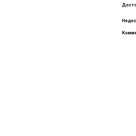
Досто
Недос
Комме