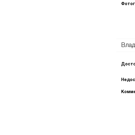
Фотог
Влад
Досто
Недос
Комме