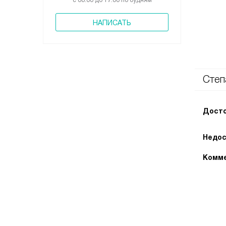
с 08:00 до 17:00 по будням
НАПИСАТЬ
Степ
Досто
Недос
Комме