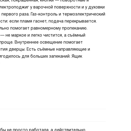
ская, покрашенная, кнопки — поворотные и
лектроподжиг у варочной поверхности и у духовки
 первого раза. Газ-контроль и термоэлектрический
и: если пламя гаснет, подача перекрывается.
льно помогает равномерному пропеканию.
 не маркое и легко чистится, а съёмный
проще. Внутреннее освещение помогает
тия дверцы. Есть съёмные направляющие и
игодилось для больших запеканий. Ящик
й
 бы не просто работала, а действительно