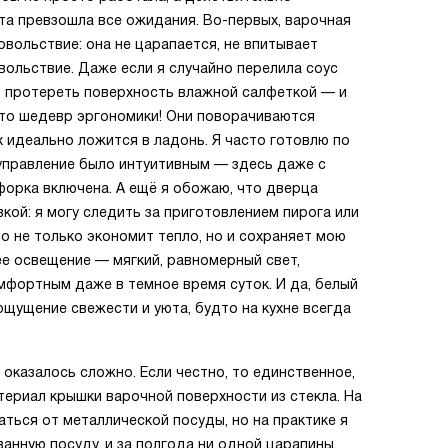
та превзошла все ожидания. Во-первых, варочная
вольствие: она не царапается, не впитывает
вольствие. Даже если я случайно перелила соус
 протереть поверхность влажной салфеткой — и
сто шедевр эргономики! Они поворачиваются
их идеально ложится в ладонь. Я часто готовлю по
ы управление было интуитивным — здесь даже с
нфорка включена. А ещё я обожаю, что дверца
кой: я могу следить за приготовлением пирога или
о не только экономит тепло, но и сохраняет мою
ее освещение — мягкий, равномерный свет,
мфортным даже в темное время суток. И да, белый
ощущение свежести и уюта, будто на кухне всегда
оказалось сложно. Если честно, то единственное,
ериал крышки варочной поверхности из стекла. На
аться от металлической посуды, но на практике я
анную посуду, и за полгода ни одной царапины.