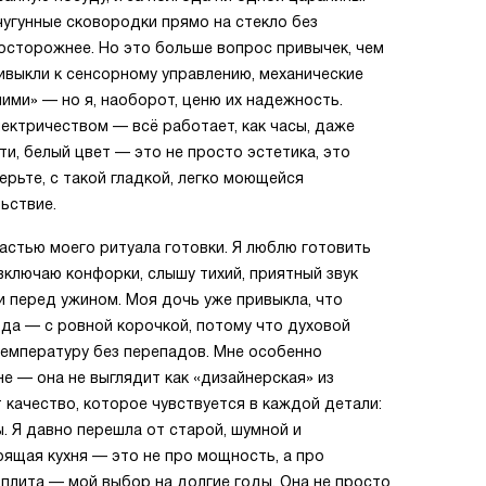
чугунные сковородки прямо на стекло без
осторожнее. Но это больше вопрос привычек, чем
ривыкли к сенсорному управлению, механические
ими» — но я, наоборот, ценю их надежность.
электричеством — всё работает, как часы, даже
ти, белый цвет — это не просто эстетика, это
верьте, с такой гладкой, легко моющейся
ьствие.
частью моего ритуала готовки. Я люблю готовить
 включаю конфорки, слышу тихий, приятный звук
и перед ужином. Моя дочь уже привыкла, что
юда — с ровной корочкой, потому что духовой
емпературу без перепадов. Мне особенно
не — она не выглядит как «дизайнерская» из
т качество, которое чувствуется в каждой детали:
. Я давно перешла от старой, шумной и
оящая кухня — это не про мощность, а про
 плита — мой выбор на долгие годы. Она не просто