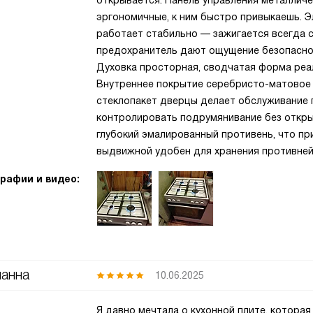
открывается. Панель управления металличе
эргономичные, к ним быстро привыкаешь. Э
работает стабильно — зажигается всегда с
предохранитель дают ощущение безопасност
Духовка просторная, сводчатая форма реа
Внутреннее покрытие серебристо-матовое —
стеклопакет дверцы делает обслуживание 
контролировать подрумянивание без откры
глубокий эмалированный противень, что пр
выдвижной удобен для хранения противне
рафии и видео:
анна
10.06.2025
Я давно мечтала о кухонной плите, которая