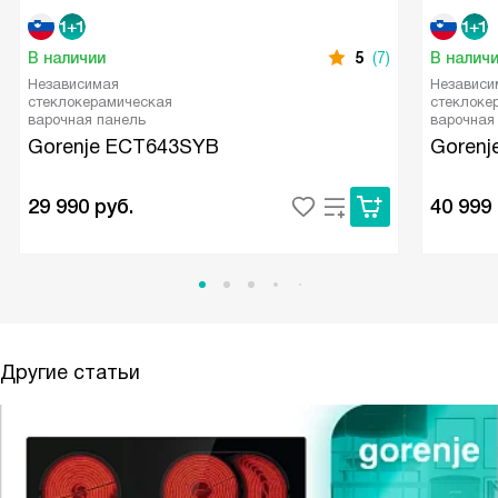
В наличии
5
(7)
В налич
Независимая
Независи
стеклокерамическая
стеклоке
варочная панель
варочная
Gorenje ECT643SYB
Goren
29 990
руб.
40 999
Другие статьи