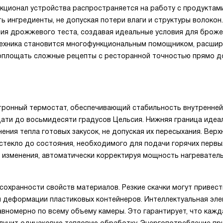
кционал устройства распространяется на работу с продуктам
 ингредиенты, не допуская потери влаги и структуры волокон
ния дрожжевого теста, создавая идеальные условия для броже
, техника становится многофункциональным помощником, расш
оплощать сложные рецепты с ресторанной точностью прямо д
тронный термостат, обеспечивающий стабильность внутренней
ати до восьмидесяти градусов Цельсия. Нижняя граница идеа
ения тепла готовых закусок, не допуская их пересыхания. Верх
 стекло до состояния, необходимого для подачи горячих перв
 изменения, автоматически корректируя мощность нагревател
сохранности свойств материалов. Резкие скачки могут привест
и деформации пластиковых контейнеров. Интеллектуальная эле
вномерно по всему объему камеры. Это гарантирует, что кажд