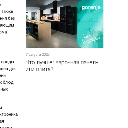
и
. Также
ния без
иряющим
ома.
7 августа 2025
Что лучше: варочная панель
 среды.
или плита?
льна для
ний
ых блюд
ьных
и
ктроника
ая