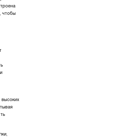
строена
, чтобы
т
ть
ки
 высоких
итывая
сть
пки,