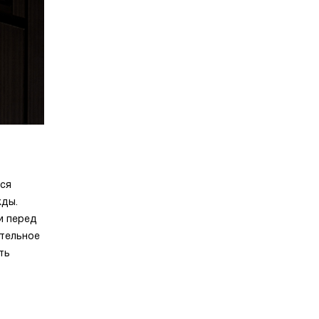
тся
жды.
и перед
ительное
ть