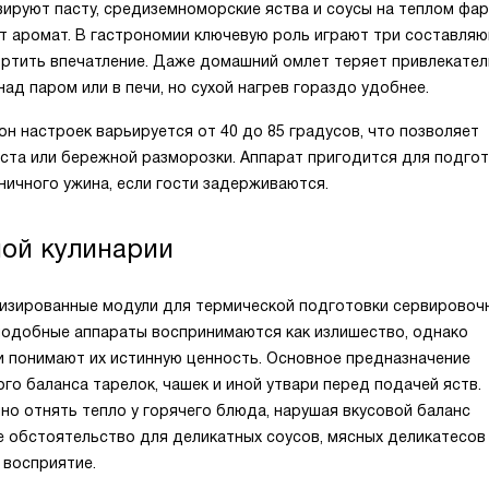
ируют пасту, средиземноморские яства и соусы на теплом фа
т аромат. В гастрономии ключевую роль играют три составляю
портить впечатление. Даже домашний омлет теряет привлекател
ад паром или в печи, но сухой нагрев гораздо удобнее.
 настроек варьируется от 40 до 85 градусов, что позволяет
та или бережной разморозки. Аппарат пригодится для подго
ничного ужина, если гости задерживаются.
ой кулинарии
лизированные модули для термической подготовки сервировоч
подобные аппараты воспринимаются как излишество, однако
 понимают их истинную ценность. Основное предназначение
о баланса тарелок, чашек и иной утвари перед подачей яств.
о отнять тепло у горячего блюда, нарушая вкусовой баланс
е обстоятельство для деликатных соусов, мясных деликатесов
 восприятие.