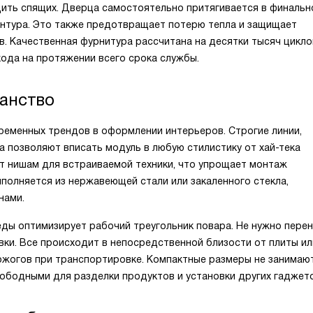
дить спящих. Дверца самостоятельно притягивается в финальн
онтура. Это также предотвращает потерю тепла и защищает
в. Качественная фурнитура рассчитана на десятки тысяч цикло
хода на протяжении всего срока службы.
ранство
ременных трендов в оформлении интерьеров. Строгие линии,
а позволяют вписать модуль в любую стилистику от хай-тека
т нишам для встраиваемой техники, что упрощает монтаж
полняется из нержавеющей стали или закаленного стекла,
нами.
еды оптимизирует рабочий треугольник повара. Не нужно пере
вки. Все происходит в непосредственной близости от плиты ил
 ожогов при транспортировке. Компактные размеры не занимаю
вободными для разделки продуктов и установки других гаджето