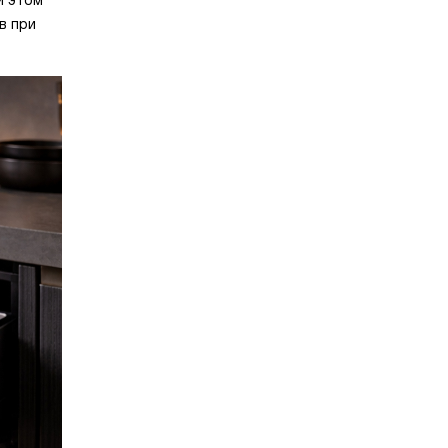
и этом
в при