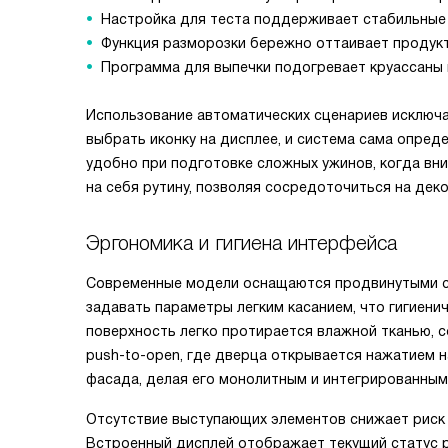
Настройка для теста поддерживает стабильные
Функция разморозки бережно оттаивает продук
Программа для выпечки подогревает круассаны и
Использование автоматических сценариев исключа
выбрать иконку на дисплее, и система сама опред
удобно при подготовке сложных ужинов, когда вн
на себя рутину, позволяя сосредоточиться на дек
Эргономика и гигиена интерфейса
Современные модели оснащаются продвинутыми с
задавать параметры легким касанием, что гигиенич
поверхность легко протирается влажной тканью, 
push-to-open, где дверца открывается нажатием н
фасада, делая его монолитным и интегрированным
Отсутствие выступающих элементов снижает риск 
Встроенный дисплей отображает текущий статус р