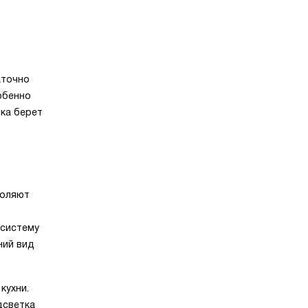
аточно
обенно
ика берет
воляют
 систему
ний вид
кухни.
дсветка