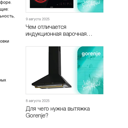
рфоре.
щие:
ьность,
9 августа 2025
Чем отличается
индукционная варочная
панель Gorenje от
товки
электрической?
ных
8 августа 2025
Для чего нужна вытяжка
Gorenje?