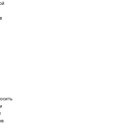
ой
в
носить
и
т
в.