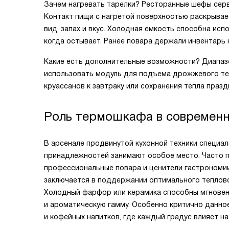
Зачем нагревать тарелки? Ресторанные шефы серв
Контакт пищи с нагретой поверхностью раскрывае
вид, запах и вкус. Холодная емкость способна ис
когда остывает. Ранее повара держали инвентарь н
Какие есть дополнительные возможности? Диапазон
использовать модуль для подъема дрожжевого тес
круассанов к завтраку или сохранения тепла празд
Роль термошкафа в современн
В арсенале продвинутой кухонной техники специа
принадлежностей занимают особое место. Часто 
профессиональные повара и ценители гастрономии
заключается в поддержании оптимального тепловог
Холодный фарфор или керамика способны мгновенн
и ароматическую гамму. Особенно критично данно
и кофейных напитков, где каждый градус влияет на