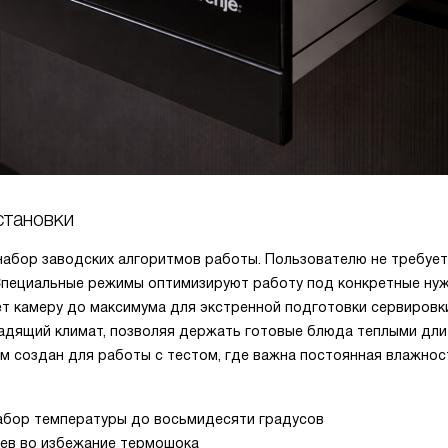
становки
абор заводских алгоритмов работы. Пользователю не требуе
 Специальные режимы оптимизируют работу под конкретные ну
т камеру до максимума для экстренной подготовки сервировк
адящий климат, позволяя держать готовые блюда теплыми дл
м создан для работы с тестом, где важна постоянная влажнос
абор температуры до восьмидесяти градусов
рев во избежание термошока