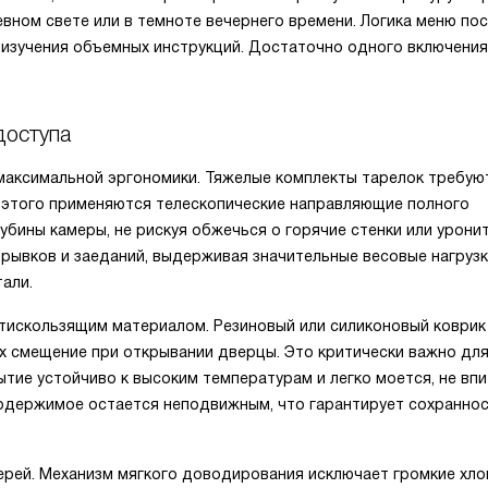
вном свете или в темноте вечернего времени. Логика меню по
 изучения объемных инструкций. Достаточно одного включения
доступа
максимальной эргономики. Тяжелые комплекты тарелок требую
я этого применяются телескопические направляющие полного
убины камеры, не рискуя обжечься о горячие стенки или урони
 рывков и заеданий, выдерживая значительные весовые нагруз
али.
тискользящим материалом. Резиновый или силиконовый коврик
 смещение при открывании дверцы. Это критически важно для
ытие устойчиво к высоким температурам и легко моется, не вп
содержимое остается неподвижным, что гарантирует сохранно
ерей. Механизм мягкого доводирования исключает громкие хло