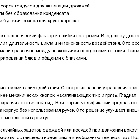
 сорок градусов для активации дрожжей
ты без образования конденсата
 булочки, возвращая хруст корочке
ет человеческий фактор и ошибки настройки. Владельцу дост
елит длительность цикла и интенсивность воздействия. Это ос
имание рассеяно между несколькими процессами готовки. Техн
орировании блюд и общении с близкими.
истемами взаимодействия. Сенсорные панели управления поз
нее механических кнопок, накапливающих жир и грязь. Гладкая
сохраняя эстетичный вид. Некоторые модификации предлагают
а корпус без использования ручек. Это решение улучшает внеш
 в мебельный гарнитур.
случайных зацепов одеждой или посудой при движении вокруг 
аботы, оставшееся время цикла и выбранную температуру. По