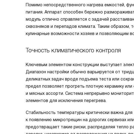
Помимо непосредственного нагрева емкостей, фун
питания. Аппарат способен бережно размораживать
модуль отлично справляется с задачей расстаива
сквозняков и перепадов климата. Таким образом
кулинарные возможности хозяев и позволяющим в
Точность климатического контроля
Ключевым элементом конструкции выступает элек
Диапазон настройки обычно варьируется от тридц
деликатных задач вроде подъема теста или сохран
предел позволяет прогреть плотную керамику или
и мясных ассорти. Система непрерывно мониторит
элементов для исключения перегрева.
Стабильность температуры критически важна для 
к появлению микротрещин на дорогих сервизах ил
предотвращает такие риски, распределяя тепло ра