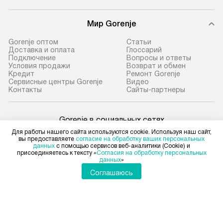
Мир Gorenje
Gorenje оптом
Cтатьи
Доставка и оплата
Глоссарий
Подключение
Вопросы и ответы
Условия продажи
Возврат и обмен
Кредит
Ремонт Gorenje
Сервисные центры Gorenje
Видео
Контакты
Сайты-партнеры
Gorenje в социальных сетях
Для работы нашего сайта используются cookie. Используя наш сайт,
вы предоставляете
согласие на обработку ваших персональных
данных
с помощью сервисов веб-аналитики (Cookie) и
присоединяетесь к тексту «
Согласия на обработку персональных
данных
»
Для физических лиц
shop@gorenje-ru.ru
Соглашаюсь
Для юридических лиц
business@kvalitet.company
НАПИСАТЬ РУКОВОДСТВУ