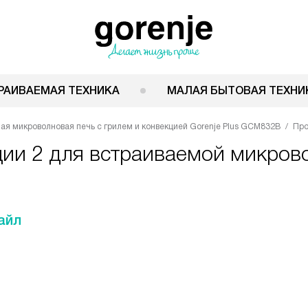
РАИВАЕМАЯ ТЕХНИКА
МАЛАЯ БЫТОВАЯ ТЕХНИ
ая микроволновая печь с грилем и конвекцией Gorenje Plus GCM832B
Про
ции 2 для встраиваемой микрово
айл