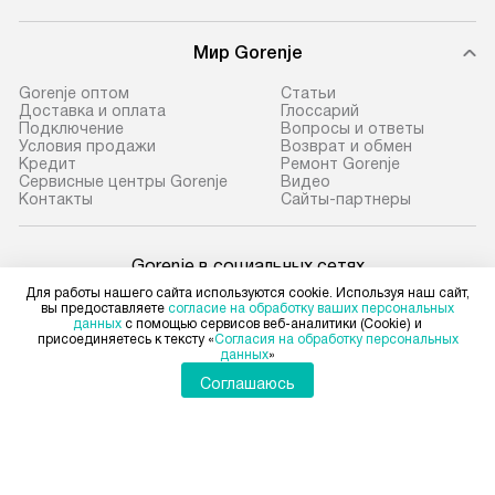
Мир Gorenje
Gorenje оптом
Cтатьи
Доставка и оплата
Глоссарий
Подключение
Вопросы и ответы
Условия продажи
Возврат и обмен
Кредит
Ремонт Gorenje
Сервисные центры Gorenje
Видео
Контакты
Сайты-партнеры
Gorenje в социальных сетях
Для работы нашего сайта используются cookie. Используя наш сайт,
вы предоставляете
согласие на обработку ваших персональных
данных
с помощью сервисов веб-аналитики (Cookie) и
присоединяетесь к тексту «
Согласия на обработку персональных
данных
»
Для физических лиц
shop@gorenje-ru.ru
Соглашаюсь
Для юридических лиц
business@kvalitet.company
НАПИСАТЬ РУКОВОДСТВУ