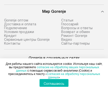
Мир Gorenje
Gorenje оптом
Cтатьи
Доставка и оплата
Глоссарий
Подключение
Вопросы и ответы
Условия продажи
Возврат и обмен
Кредит
Ремонт Gorenje
Сервисные центры Gorenje
Видео
Контакты
Сайты-партнеры
Gorenje в социальных сетях
Для работы нашего сайта используются cookie. Используя наш сайт,
вы предоставляете
согласие на обработку ваших персональных
данных
с помощью сервисов веб-аналитики (Cookie) и
присоединяетесь к тексту «
Согласия на обработку персональных
данных
»
Для физических лиц
shop@gorenje-ru.ru
Соглашаюсь
Для юридических лиц
business@kvalitet.company
НАПИСАТЬ РУКОВОДСТВУ