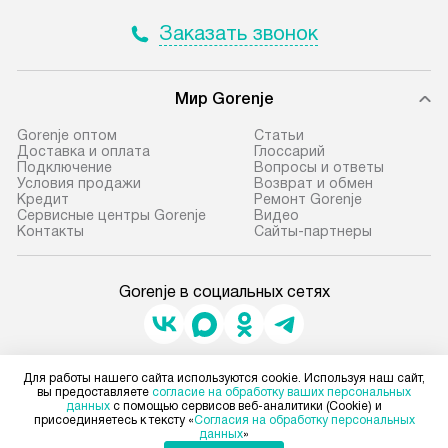
Заказать звонок
Мир Gorenje
Gorenje оптом
Cтатьи
Доставка и оплата
Глоссарий
Подключение
Вопросы и ответы
Условия продажи
Возврат и обмен
Кредит
Ремонт Gorenje
Сервисные центры Gorenje
Видео
Контакты
Сайты-партнеры
Gorenje в социальных сетях
Для физических лиц
Для работы нашего сайта используются cookie. Используя наш сайт,
shop@gorenje-ru.ru
вы предоставляете
согласие на обработку ваших персональных
данных
с помощью сервисов веб-аналитики (Cookie) и
Для юридических лиц
присоединяетесь к тексту «
Согласия на обработку персональных
business@kvalitet.company
данных
»