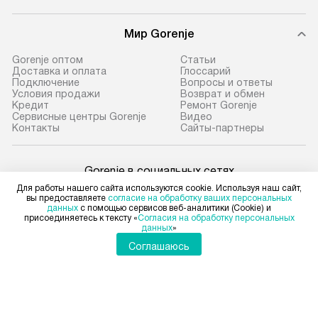
Мир Gorenje
Gorenje оптом
Cтатьи
Доставка и оплата
Глоссарий
Подключение
Вопросы и ответы
Условия продажи
Возврат и обмен
Кредит
Ремонт Gorenje
Сервисные центры Gorenje
Видео
Контакты
Сайты-партнеры
Gorenje в социальных сетях
Для работы нашего сайта используются cookie. Используя наш сайт,
вы предоставляете
согласие на обработку ваших персональных
данных
с помощью сервисов веб-аналитики (Cookie) и
присоединяетесь к тексту «
Согласия на обработку персональных
данных
»
Для физических лиц
shop@gorenje-ru.ru
Соглашаюсь
Для юридических лиц
business@kvalitet.company
НАПИСАТЬ РУКОВОДСТВУ