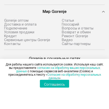
Мир Gorenje
Gorenje оптом
Cтатьи
Доставка и оплата
Глоссарий
Подключение
Вопросы и ответы
Условия продажи
Возврат и обмен
Кредит
Ремонт Gorenje
Сервисные центры Gorenje
Видео
Контакты
Сайты-партнеры
Gorenje в социальных сетях
Для работы нашего сайта используются cookie. Используя наш сайт,
вы предоставляете
согласие на обработку ваших персональных
данных
с помощью сервисов веб-аналитики (Cookie) и
присоединяетесь к тексту «
Согласия на обработку персональных
данных
»
Для физических лиц
shop@gorenje-ru.ru
Соглашаюсь
Для юридических лиц
business@kvalitet.company
НАПИСАТЬ РУКОВОДСТВУ