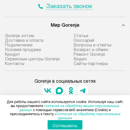
Заказать звонок
Мир Gorenje
Gorenje оптом
Cтатьи
Доставка и оплата
Глоссарий
Подключение
Вопросы и ответы
Условия продажи
Возврат и обмен
Кредит
Ремонт Gorenje
Сервисные центры Gorenje
Видео
Контакты
Сайты-партнеры
Gorenje в социальных сетях
Для работы нашего сайта используются cookie. Используя наш сайт,
Для физических лиц
вы предоставляете
согласие на обработку ваших персональных
shop@gorenje-ru.ru
данных
с помощью сервисов веб-аналитики (Cookie) и
присоединяетесь к тексту «
Согласия на обработку персональных
Для юридических лиц
данных
»
business@kvalitet.company
Соглашаюсь