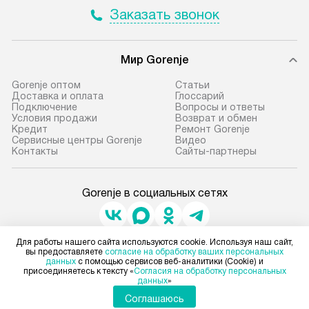
Заказать звонок
Мир Gorenje
Gorenje оптом
Cтатьи
Доставка и оплата
Глоссарий
Подключение
Вопросы и ответы
Условия продажи
Возврат и обмен
Кредит
Ремонт Gorenje
Сервисные центры Gorenje
Видео
Контакты
Сайты-партнеры
Gorenje в социальных сетях
Для работы нашего сайта используются cookie. Используя наш сайт,
Для физических лиц
вы предоставляете
согласие на обработку ваших персональных
shop@gorenje-ru.ru
данных
с помощью сервисов веб-аналитики (Cookie) и
присоединяетесь к тексту «
Согласия на обработку персональных
Для юридических лиц
данных
»
business@kvalitet.company
Соглашаюсь