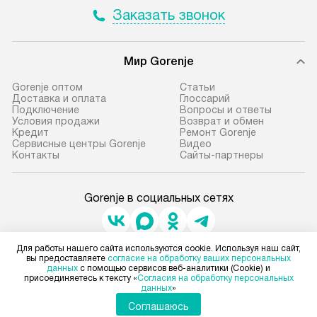
Заказать звонок
Мир Gorenje
Gorenje оптом
Cтатьи
Доставка и оплата
Глоссарий
Подключение
Вопросы и ответы
Условия продажи
Возврат и обмен
Кредит
Ремонт Gorenje
Сервисные центры Gorenje
Видео
Контакты
Сайты-партнеры
Gorenje в социальных сетях
Для работы нашего сайта используются cookie. Используя наш сайт,
Для физических лиц
вы предоставляете
согласие на обработку ваших персональных
shop@gorenje-ru.ru
данных
с помощью сервисов веб-аналитики (Cookie) и
присоединяетесь к тексту «
Согласия на обработку персональных
Для юридических лиц
данных
»
business@kvalitet.company
Соглашаюсь