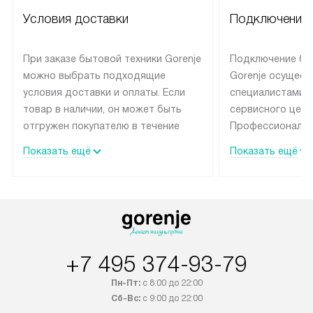
Условия доставки
Подключение 
При заказе бытовой техники Gorenje
Подключение бы
можно выбрать подходящие
Gorenje осущест
условия доставки и оплаты. Если
специалистами 
товар в наличии, он может быть
сервисного цент
отгружен покупателю в течение
Профессиональн
трех дней. Техника со специальным
гарантия долгой
Показать ещё
Показать ещё
лейблом доставляется бесплатно
эксплуатации те
по Москве и Санкт-Петербургу.
мастера за МКА
Выезд за МКАД и КАД
дополнительную 
оплачивается дополнительно.
Возможна доставка товаров по
России.
+7 495 374-93-79
Пн-Пт:
с 8:00 до 22:00
Сб-Вс:
с 9:00 до 22:00