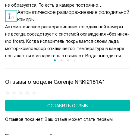
не образуются. То есть в камере постоянно
Автоматическое размораживание холодильной
поддерживается сухой холод, что может привести
камеры
к высушиванию продуктов. Поэтому в морозилках
с автоматическим размораживанием рекомендуется мясо
Автоматическое размораживание холодильной камеры
и рыбу хранить в упаковке.
не всегда соседствует с системой охлаждения «без инея»
(no frost). Когда испаритель покрывается слоем льда,
мотор-компрессор отключается, температура в камере
повышается и испаритель оттаивает. Вода выводится
через дренажную трубку наружу. Технология не имеет
дополнительных энергозатрат, не увеличивает уровень
шума и удобна в эксплуатации.
Отзывы о модели Gorenje NRKI2181A1
ОСТАВИТЬ ОТЗЫВ
Отзывов пока нет, Ваш отзыв может стать первым.