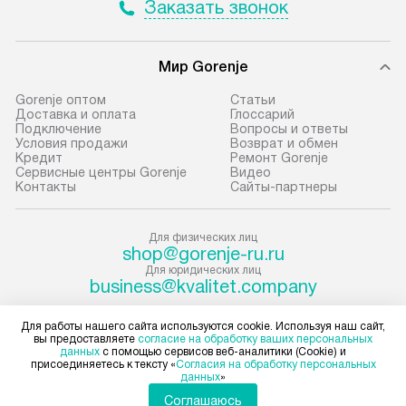
Заказать звонок
условия доставки у менеджера при
«Подключение».
оформлении заказа.
Стандартная уст
Мир Gorenje
В оговоренный день служба
снятие упаковки
доставки доставит упакованный
и транспортиров
Gorenje оптом
Cтатьи
прибор до подъезда. Если
при необходимо
Доставка и оплата
Глоссарий
Подключение
Вопросы и ответы
требуется переместить прибор
отдельных часте
Условия продажи
Возврат и обмен
до двери квартиры или до места
монтируется в у
Кредит
Ремонт Gorenje
Сервисные центры Gorenje
Видео
установки, пожалуйста,
или на заранее 
Контакты
Сайты-партнеры
предварительно согласуйте это
место с проверк
с менеджером. За данную услугу
а затем подключ
Для физических лиц
взимается дополнительная плата.
к существующим
shop@gorenje-ru.ru
Учитывайте габариты прибора, если
Производится пе
Для юридических лиц
business@kvalitet.company
они не позволяют пронести чего
и краткая консу
через дверной проем,
по эксплуатации
Для работы нашего сайта используются cookie. Используя наш сайт,
НАПИСАТЬ РУКОВОДСТВУ
то сотрудники транспортной
установку не вх
вы предоставляете
согласие на обработку ваших персональных
службы не могут демонтировать
коммуникаций, 
данных
с помощью сервисов веб-аналитики (Cookie) и
присоединяетесь к тексту «
Согласия на обработку персональных
дверцы, ручки или другие
Политика конфиденциальности
материалы, нав
данных
»
Условия продажи
выступающие элементы, так как
и перевешивание
Соглашаюсь