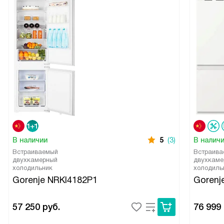
В наличии
5
(3)
В налич
Встраиваемый
Встраива
двухкамерный
двухкаме
холодильник
холодиль
Gorenje NRKI4182P1
Gorenj
57 250
руб.
76 999