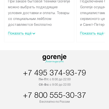
При заказе бытовой техники Gorenje
Подключение бы
можно выбрать подходящие
Gorenje осущест
условия доставки и оплаты. Товары
специалистами 
со специальным лейблом
сервисного цент
доставляются бесплатно
и Санкт-Петербу
по Москве в пределах МКАД
со специальным
Показать ещё
Показать ещё
до подъезда, выезд за МКАД
подключается б
оплачивается дополнительно.
на готовые комм
Товар со статусом в наличии может
мастера за МКА
быть отгружен покупателю
за дополнительн
в течение трех дней. Доставка
коммуникации п
в Санкт-Петербург и другие
наличие установ
+7 495 374-93-79
регионы осуществляется через
подключения к 
транспортную компанию. После
и канализации в
Пн-Пт:
с 8:00 до 22:00
100% предоплаты наша компания
от категории те
Сб-Вс:
с 9:00 до 22:00
бесплатно доставляет заказ
дополнительных 
+7 800 555-30-37
до представительства
определяется со
транспортной компании в городе
который можно 
Бесплатно по России
Москва. Пожалуйста, уточняйте
на нашем сайте 