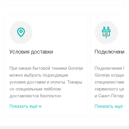
Условия доставки
Подключение 
При заказе бытовой техники Gorenje
Подключение бы
можно выбрать подходящие
Gorenje осущест
условия доставки и оплаты. Товары
специалистами 
со специальным лейблом
сервисного цент
доставляются бесплатно
и Санкт-Петербу
по Москве в пределах МКАД
со специальным
Показать ещё
Показать ещё
до подъезда, выезд за МКАД
подключается б
оплачивается дополнительно.
на готовые комм
Товар со статусом в наличии может
мастера за МКА