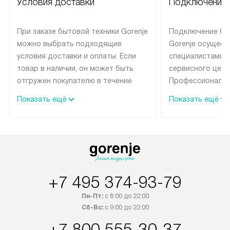
При заказе бытовой техники Gorenje
Подключение бы
можно выбрать подходящие
Gorenje осущест
условия доставки и оплаты. Если
специалистами 
товар в наличии, он может быть
сервисного цент
отгружен покупателю в течение
Профессиональн
трех дней. Техника со специальным
гарантия долгой
Показать ещё
Показать ещё
лейблом доставляется бесплатно
эксплуатации те
по Москве и Санкт-Петербургу.
мастера за МКА
Выезд за МКАД и КАД
дополнительную 
оплачивается дополнительно.
Возможна доставка товаров по
России.
+7 495 374-93-79
Пн-Пт:
с 8:00 до 22:00
Сб-Вс:
с 9:00 до 22:00
+7 800 555-30-37