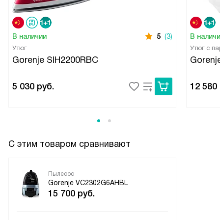
В наличии
5
(3)
В налич
Утюг
Утюг с п
Gorenje SIH2200RBC
Gorenj
5 030
руб.
12 580
С этим товаром сравнивают
Пылесос
Gorenje VC2302G6AHBL
15 700
руб.