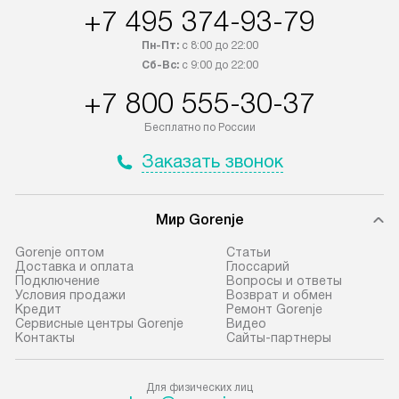
+7 495 374-93-79
регионы осуществляется через
подключения к 
транспортную компанию. После
и канализации в
Пн-Пт:
с 8:00 до 22:00
100% предоплаты наша компания
от категории те
Сб-Вс:
с 9:00 до 22:00
бесплатно доставляет заказ
дополнительных 
+7 800 555-30-37
до представительства
определяется со
транспортной компании в городе
который можно 
Бесплатно по России
Москва. Пожалуйста, уточняйте
на нашем сайте 
Заказать звонок
условия доставки у менеджера при
«Подключение».
оформлении заказа.
Стандартная уст
Мир Gorenje
В оговоренный день служба
снятие упаковки
доставки доставит упакованный
и транспортиров
Gorenje оптом
Cтатьи
прибор до подъезда. Если
при необходимо
Доставка и оплата
Глоссарий
Подключение
Вопросы и ответы
требуется переместить прибор
отдельных часте
Условия продажи
Возврат и обмен
до двери квартиры или до места
монтируется в у
Кредит
Ремонт Gorenje
Сервисные центры Gorenje
Видео
установки, пожалуйста,
или на заранее 
Контакты
Сайты-партнеры
предварительно согласуйте это
место с проверк
с менеджером. За данную услугу
а затем подключ
Для физических лиц
взимается дополнительная плата.
к существующим