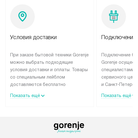
Условия доставки
Подключение 
При заказе бытовой техники Gorenje
Подключение бы
можно выбрать подходящие
Gorenje осущест
условия доставки и оплаты. Товары
специалистами 
со специальным лейблом
сервисного цент
доставляются бесплатно
и Санкт-Петербу
по Москве в пределах МКАД
со специальным
Показать ещё
Показать ещё
до подъезда, выезд за МКАД
подключается б
оплачивается дополнительно.
на готовые комм
Товар со статусом в наличии может
мастера за МКА
быть отгружен покупателю
за дополнительн
в течение трех дней. Доставка
коммуникации п
в Санкт-Петербург и другие
наличие установ