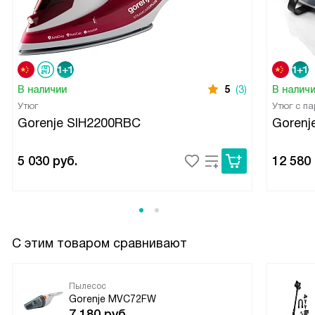
В наличии
5
(3)
В налич
Утюг
Утюг с п
Gorenje SIH2200RBC
Gorenj
5 030
руб.
12 580
С этим товаром сравнивают
Пылесос
Gorenje MVC72FW
7 180
руб.