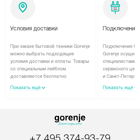
Условия доставки
Подключение 
При заказе бытовой техники Gorenje
Подключение бы
можно выбрать подходящие
Gorenje осущест
условия доставки и оплаты. Товары
специалистами 
со специальным лейблом
сервисного цент
доставляются бесплатно
и Санкт-Петербу
по Москве в пределах МКАД
со специальным
Показать ещё
Показать ещё
до подъезда, выезд за МКАД
подключается б
оплачивается дополнительно.
на готовые комм
Товар со статусом в наличии может
мастера за МКА
быть отгружен покупателю
за дополнительн
в течение трех дней. Доставка
коммуникации п
в Санкт-Петербург и другие
наличие установ
+7 495 374-93-79
регионы осуществляется через
подключения к 