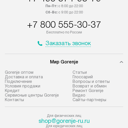
транспортную компанию. После
и канализации в
Пн-Пт:
с 8:00 до 22:00
100% предоплаты наша компания
от категории те
Сб-Вс:
с 9:00 до 22:00
бесплатно доставляет заказ
дополнительных 
+7 800 555-30-37
до представительства
определяется со
транспортной компании в городе
который можно 
Бесплатно по России
Москва. Пожалуйста, уточняйте
на нашем сайте 
Заказать звонок
условия доставки у менеджера при
«Подключение».
оформлении заказа.
Стандартная уст
Мир Gorenje
В оговоренный день служба
снятие упаковки
доставки доставит упакованный
и транспортиров
Gorenje оптом
Cтатьи
прибор до подъезда. Если
при необходимо
Доставка и оплата
Глоссарий
Подключение
Вопросы и ответы
требуется переместить прибор
отдельных часте
Условия продажи
Возврат и обмен
до двери квартиры или до места
монтируется в у
Кредит
Ремонт Gorenje
Сервисные центры Gorenje
Видео
установки, пожалуйста,
или на заранее 
Контакты
Сайты-партнеры
предварительно согласуйте это
место с проверк
с менеджером. За данную услугу
а затем подключ
Для физических лиц
взимается дополнительная плата.
к существующим
shop@gorenje-ru.ru
Учитывайте габариты прибора, если
Производится пе
Для юридических лиц