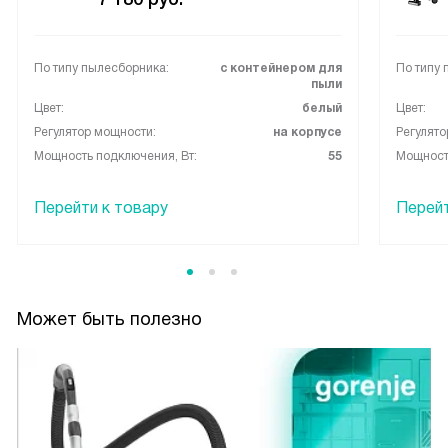
По типу пылесборника:
с контейнером для
По типу 
пыли
Цвет:
белый
Цвет:
Регулятор мощности:
на корпусе
Регулято
Мощность подключения, Вт:
55
Мощность
Перейти к товару
Перейт
Может быть полезно