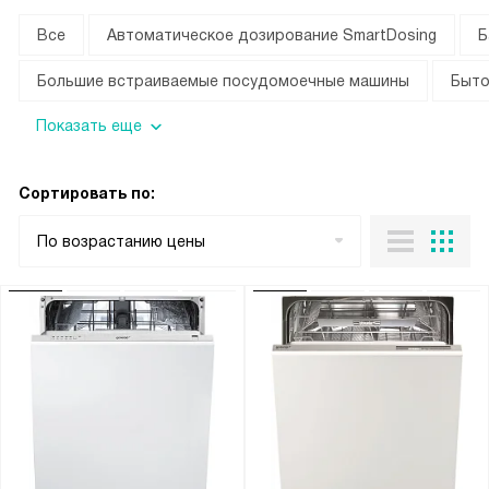
Все
Автоматическое дозирование SmartDosing
Б
Большие встраиваемые посудомоечные машины
Быто
Показать еще
Сортировать по:
По возрастанию цены