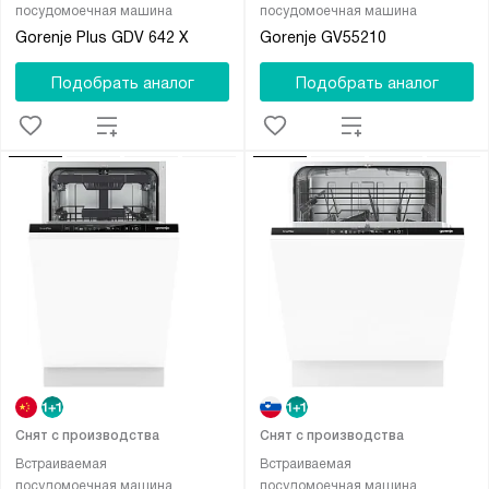
посудомоечная машина
посудомоечная машина
Gorenje Plus GDV 642 X
Gorenje GV55210
Подобрать аналог
Подобрать аналог
Снят с производства
Снят с производства
Встраиваемая
Встраиваемая
посудомоечная машина
посудомоечная машина