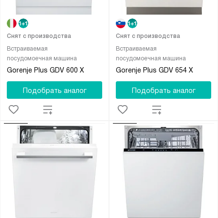
Снят с производства
Снят с производства
Встраиваемая
Встраиваемая
посудомоечная машина
посудомоечная машина
Gorenje Plus GDV 600 X
Gorenje Plus GDV 654 X
Подобрать аналог
Подобрать аналог