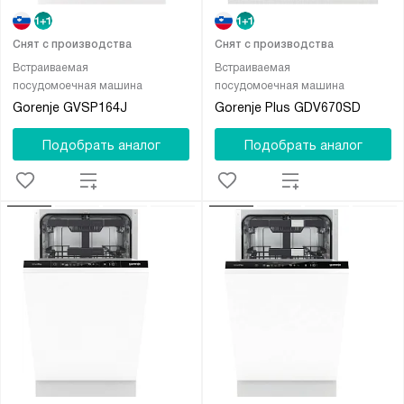
Снят с производства
Снят с производства
Встраиваемая
Встраиваемая
посудомоечная машина
посудомоечная машина
Gorenje GVSP164J
Gorenje Plus GDV670SD
Подобрать аналог
Подобрать аналог