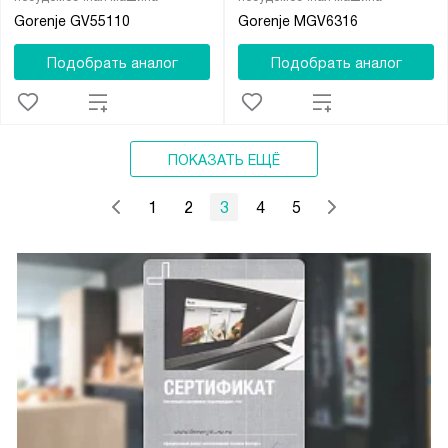
Gorenje GV55110
Gorenje MGV6316
Подобрать аналог
Подобрать аналог
ПОКАЗАТЬ ЕЩЁ
1
2
3
4
5