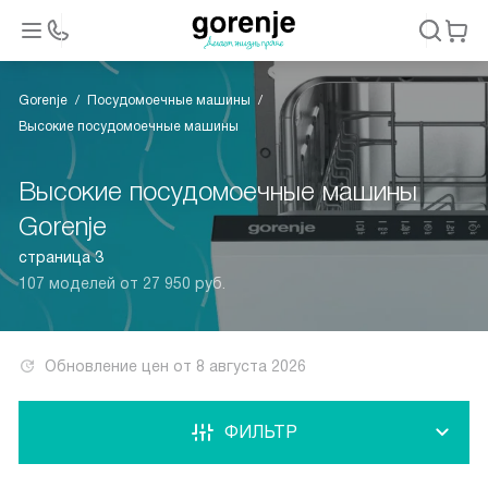
Gorenje
Посудомоечные машины
Высокие посудомоечные машины
Высокие посудомоечные машины
Gorenje
страница 3
107 моделей от 27 950 руб.
Обновление цен от
8 августа 2026
ФИЛЬТР