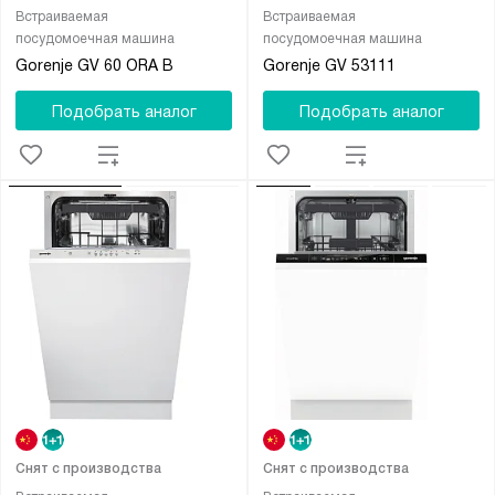
Встраиваемая
Встраиваемая
посудомоечная машина
посудомоечная машина
Gorenje GV 60 ORA B
Gorenje GV 53111
Подобрать аналог
Подобрать аналог
Снят с производства
Снят с производства