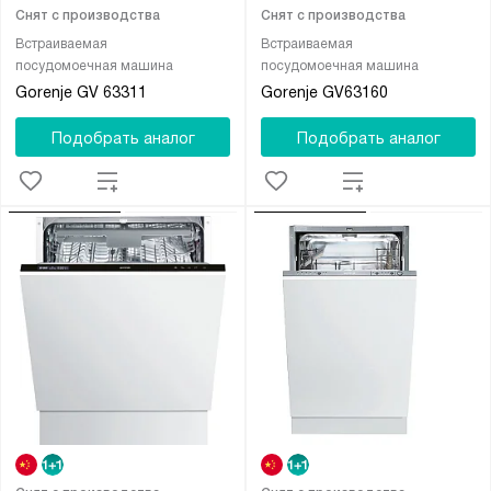
Снят с производства
Снят с производства
Встраиваемая
Встраиваемая
посудомоечная машина
посудомоечная машина
Gorenje GV 63311
Gorenje GV63160
Подобрать аналог
Подобрать аналог