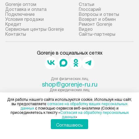
Gorenje оптом
Cтатьи
Доставка и оплата
Глоссарий
Подключение
Вопросы и ответы
Условия продажи
Возврат и обмен
Кредит
Ремонт Gorenje
Сервисные центры Gorenje
Видео
Контакты
Сайты-партнеры
Gorenje в социальных сетях
Для физических лиц
shop@gorenje-ru.ru
Для юридических лиц
business@kvalitet.company
Для работы нашего сайта используются cookie. Используя наш сайт,
вы предоставляете
согласие на обработку ваших персональных
данных
с помощью сервисов веб-аналитики (Cookie) и
НАПИСАТЬ РУКОВОДСТВУ
присоединяетесь к тексту «
Согласия на обработку персональных
данных
»
Соглашаюсь
Политика конфиденциальности
Условия продажи
Карта сайта