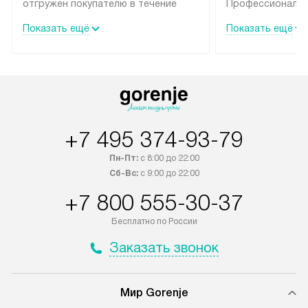
отгружен покупателю в течение
Профессиональн
трех дней. Техника со специальным
гарантия долгой
Показать ещё
Показать ещё
лейблом доставляется бесплатно
эксплуатации те
по Москве и Санкт-Петербургу.
мастера за МКА
Выезд за МКАД и КАД
дополнительную 
оплачивается дополнительно.
Возможна доставка товаров по
России.
+7 495 374-93-79
Пн-Пт:
с 8:00 до 22:00
Сб-Вс:
с 9:00 до 22:00
+7 800 555-30-37
Бесплатно по России
Заказать звонок
Мир Gorenje