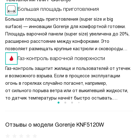
Большая площадь приготовления
Большая площадь приготовления (super size и big
surface) — инновации Gorenje для комфортной готовки.
Площадь варочной панели (super size) увеличена до 20%,
расширено расстояние между конфорками. Это
позволяет размещать крупные кастрюли и сковороды
одновременно, не мешая друг другу. Чугунные решётки
Газ-контроль варочной поверхности
обеспечивают устойчивость посуды при перемещении.
Газ-контроль защитит жилище и пользователей от утечек
Конструкция (super size) в духовках предлагает
и возможного взрыва. Если в процессе эксплуатации
увеличенную камеру и противни макси-формата. Полная
огонь в горелках случайно погаснет, например,
ширина духовки используется эффективно, а равномерная
от сильного порыва ветра или от выкипевшей жидкости,
циркуляция воздуха гарантирует идеальное пропекание
то датчик температуры начнёт быстро остывать.
блюд на всех уровнях.
Он передаст сигнал на модуль, который перекрывает
подачу газа. Эта функция обычно срабатывает в течение
10 секунд после затухания пламени.
Отзывы о модели Gorenje KNF5120W