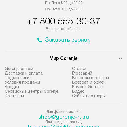
транспортную компанию. После
и канализации в
Пн-Пт:
с 8:00 до 22:00
100% предоплаты наша компания
от категории те
Сб-Вс:
с 9:00 до 22:00
бесплатно доставляет заказ
дополнительных 
+7 800 555-30-37
до представительства
определяется со
транспортной компании в городе
который можно 
Бесплатно по России
Москва. Пожалуйста, уточняйте
на нашем сайте 
Заказать звонок
условия доставки у менеджера при
«Подключение».
оформлении заказа.
Стандартная уст
Мир Gorenje
В оговоренный день служба
снятие упаковки
доставки доставит упакованный
и транспортиров
Gorenje оптом
Cтатьи
прибор до подъезда. Если
при необходимо
Доставка и оплата
Глоссарий
Подключение
Вопросы и ответы
требуется переместить прибор
отдельных часте
Условия продажи
Возврат и обмен
до двери квартиры или до места
монтируется в у
Кредит
Ремонт Gorenje
Сервисные центры Gorenje
Видео
установки, пожалуйста,
или на заранее 
Контакты
Сайты-партнеры
предварительно согласуйте это
место с проверк
с менеджером. За данную услугу
а затем подключ
Для физических лиц
взимается дополнительная плата.
к существующим
shop@gorenje-ru.ru
Учитывайте габариты прибора, если
Производится пе
Для юридических лиц
business@kvalitet.company