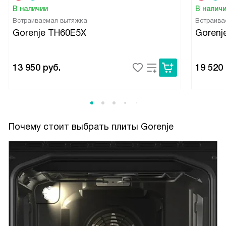
В наличии
В налич
Встраиваемая вытяжка
Встраива
Gorenje TH60E5X
Gorenj
13 950
руб.
19 520
Почему стоит выбрать плиты Gorenje