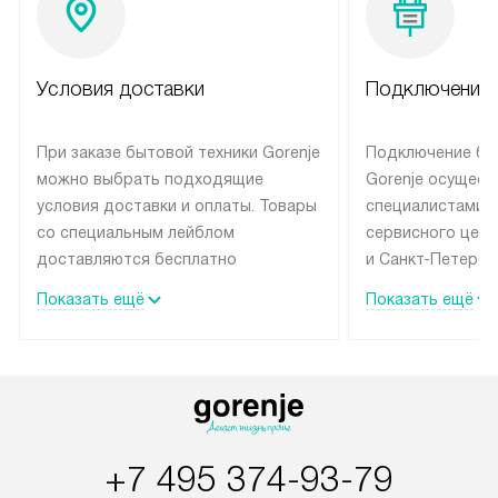
Условия доставки
Подключение 
При заказе бытовой техники Gorenje
Подключение бы
можно выбрать подходящие
Gorenje осущест
условия доставки и оплаты. Товары
специалистами 
со специальным лейблом
сервисного цент
доставляются бесплатно
и Санкт-Петербу
по Москве в пределах МКАД
со специальным
Показать ещё
Показать ещё
до подъезда, выезд за МКАД
подключается б
оплачивается дополнительно.
на готовые комм
Товар со статусом в наличии может
мастера за МКА
быть отгружен покупателю
за дополнительн
в течение трех дней. Доставка
коммуникации п
в Санкт-Петербург и другие
наличие установ
+7 495 374-93-79
регионы осуществляется через
подключения к 