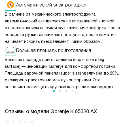
Автоматический электроподжиг
В отличие от механического электроподжига,
автоматический активируется не специальной кнопкой,
а надавливанием на рукоятку включения конфорки. После
поворота ручки газ начинает поступать, после нажатия
начинает искрить пьезоэлемент. Таким образом
вы получаете пламя движением одной руки, что важно
Большая площадь приготовления
для безопасности и попросту удобно.
Большая площадь приготовления (super size и big
surface) — инновации Gorenje для комфортной готовки.
Площадь варочной панели (super size) увеличена до 20%,
расширено расстояние между конфорками. Это
позволяет размещать крупные кастрюли и сковороды
одновременно, не мешая друг другу. Чугунные решётки
обеспечивают устойчивость посуды при перемещении.
Конструкция (super size) в духовках предлагает
Отзывы о модели Gorenje K 65320 AX
увеличенную камеру и противни макси-формата. Полная
ширина духовки используется эффективно, а равномерная