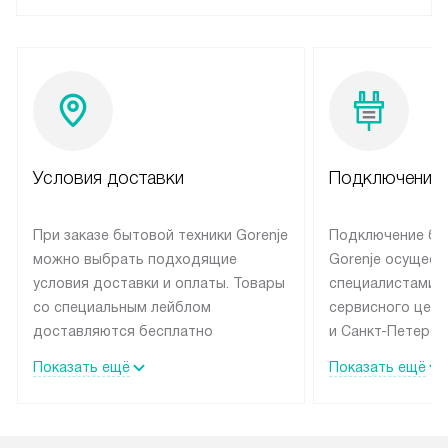
Условия доставки
Подключение 
При заказе бытовой техники Gorenje
Подключение бы
можно выбрать подходящие
Gorenje осущест
условия доставки и оплаты. Товары
специалистами 
со специальным лейблом
сервисного цент
доставляются бесплатно
и Санкт-Петербу
по Москве в пределах МКАД
со специальным
Показать ещё
Показать ещё
до подъезда, выезд за МКАД
подключается б
оплачивается дополнительно.
на готовые комм
Товар со статусом в наличии может
мастера за МКА