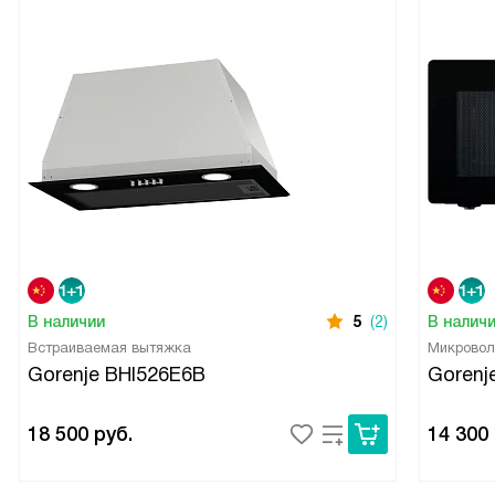
В наличии
5
(2)
В налич
Встраиваемая вытяжка
Микровол
Gorenje BHI526E6B
Goren
18 500
руб.
14 300