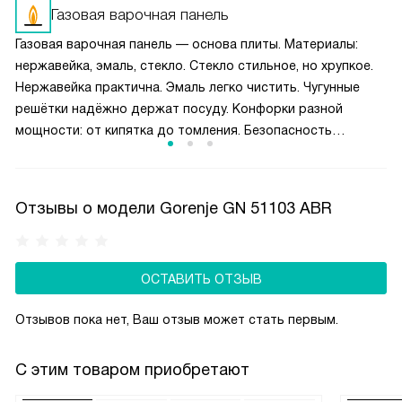
одновременно, не мешая друг другу. Чугунные решётки
Газовая варочная панель
обеспечивают устойчивость посуды при перемещении.
Газовая варочная панель — основа плиты. Материалы:
Конструкция (super size) в духовках предлагает
нержавейка, эмаль, стекло. Стекло стильное, но хрупкое.
увеличенную камеру и противни макси-формата. Полная
Нержавейка практична. Эмаль легко чистить. Чугунные
ширина духовки используется эффективно, а равномерная
решётки надёжно держат посуду. Конфорки разной
циркуляция воздуха гарантирует идеальное пропекание
мощности: от кипятка до томления. Безопасность
блюд на всех уровнях.
обеспечивает газ-контроль: подача газа прекращается
при затухании. Электроподжиг избавляет от спичек.
Отзывы о модели Gorenje GN 51103 ABR
ОСТАВИТЬ ОТЗЫВ
Отзывов пока нет, Ваш отзыв может стать первым.
С этим товаром приобретают