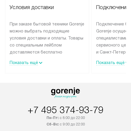
Условия доставки
Подключение 
При заказе бытовой техники Gorenje
Подключение бы
можно выбрать подходящие
Gorenje осущест
условия доставки и оплаты. Товары
специалистами 
со специальным лейблом
сервисного цент
доставляются бесплатно
и Санкт-Петербу
по Москве в пределах МКАД
со специальным
Показать ещё
Показать ещё
до подъезда, выезд за МКАД
подключается б
оплачивается дополнительно.
на готовые комм
Товар со статусом в наличии может
мастера за МКА
быть отгружен покупателю
за дополнительн
в течение трех дней. Доставка
коммуникации п
в Санкт-Петербург и другие
наличие установ
+7 495 374-93-79
регионы осуществляется через
подключения к 
транспортную компанию. После
и канализации в
Пн-Пт:
с 8:00 до 22:00
100% предоплаты наша компания
от категории те
Сб-Вс:
с 9:00 до 22:00
бесплатно доставляет заказ
дополнительных 