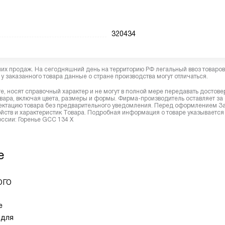
320434
них продаж. На сегодняшний день на территорию РФ легальный ввоз товаро
у заказанного товара данные о стране производства могут отличаться.
, носят справочный характер и не могут в полной мере передавать достов
вара, включая цвета, размеры и формы. Фирма-производитель оставляет за
лектацию товара без предварительного уведомления. Перед оформлением З
йств и характеристик Товара. Подробная информация о товаре указывается
оссии: Горенье GCC 134 X
e
ого
е
 для