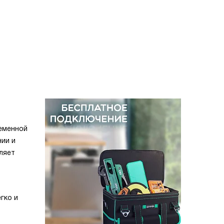
еменной
нии и
ляет
гко и