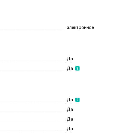
электронное
Да
Да
Да
Да
Да
Да