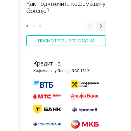
Как подключить кофемашину
Как при
Gorenje?
кофема
ПОСМОТРЕТЬ ВСЕ СТАТЬИ
Кредит на
Кофемашину Gorenje GCC 134 X