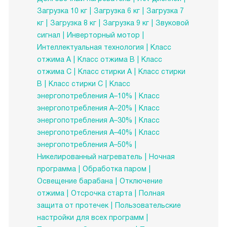
Загрузка 10 кг
Загрузка 6 кг
Загрузка 7
кг
Загрузка 8 кг
Загрузка 9 кг
Звуковой
сигнал
Инверторный мотор
Интеллектуальная технология
Класс
отжима A
Класс отжима B
Класс
отжима C
Класс стирки A
Класс стирки
B
Класс стирки C
Класс
энергопотребления A–10%
Класс
энергопотребления A–20%
Класс
энергопотребления A–30%
Класс
энергопотребления A–40%
Класс
энергопотребления A–50%
Никелированный нагреватель
Ночная
программа
Обработка паром
Освещение барабана
Отключение
отжима
Отсрочка старта
Полная
защита от протечек
Пользовательские
настройки для всех программ