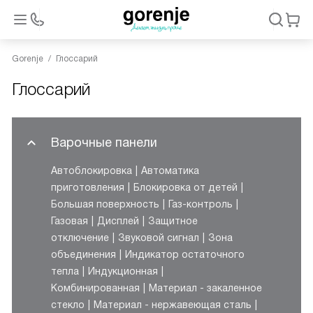
Gorenje
Глоссарий
Глоссарий
Варочные панели
Автоблокировка
Автоматика
приготовления
Блокировка от детей
Большая поверхность
Газ-контроль
Газовая
Дисплей
Защитное
отключение
Звуковой сигнал
Зона
объединения
Индикатор остаточного
тепла
Индукционная
Комбинированная
Материал - закаленное
стекло
Материал - нержавеющая сталь