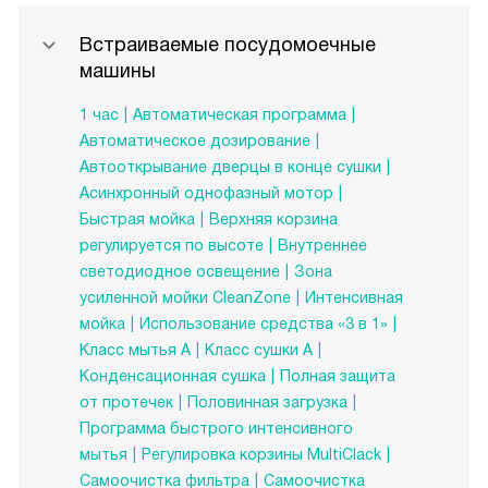
Встраиваемые посудомоечные
машины
1 час
Автоматическая программа
Автоматическое дозирование
Автооткрывание дверцы в конце сушки
Асинхронный однофазный мотор
Быстрая мойка
Верхняя корзина
регулируется по высоте
Внутреннее
светодиодное освещение
Зона
усиленной мойки CleanZone
Интенсивная
мойка
Использование средства «3 в 1»
Класс мытья A
Класс сушки A
Конденсационная сушка
Полная защита
от протечек
Половинная загрузка
Программа быстрого интенсивного
мытья
Регулировка корзины MultiClack
Самоочистка фильтра
Самоочистка