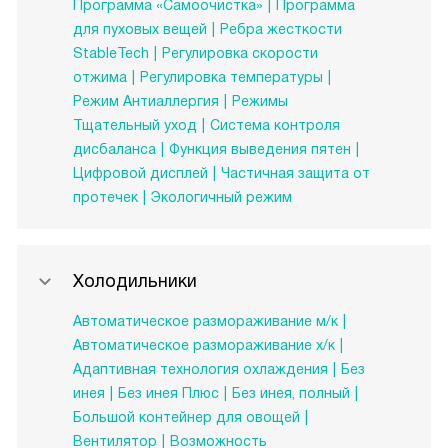
Программа «Самоочистка»
Программа
для пуховых вещей
Ребра жесткости
StableTech
Регулировка скорости
отжима
Регулировка температуры
Режим Антиаллергия
Режимы
Тщательный уход
Система контроля
дисбаланса
Функция выведения пятен
Цифровой дисплей
Частичная защита от
протечек
Экологичный режим
Холодильники
Автоматическое размораживание м/к
Автоматическое размораживание х/к
Адаптивная технология охлаждения
Без
инея
Без инея Плюс
Без инея, полный
Большой контейнер для овощей
Вентилятор
Возможность