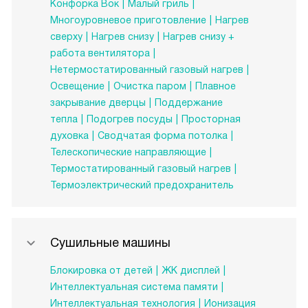
Конфорка Вок
Малый гриль
Многоуровневое приготовление
Нагрев
сверху
Нагрев снизу
Нагрев снизу +
работа вентилятора
Нетермостатированный газовый нагрев
Освещение
Очистка паром
Плавное
закрывание дверцы
Поддержание
тепла
Подогрев посуды
Просторная
духовка
Сводчатая форма потолка
Телескопические направляющие
Термостатированный газовый нагрев
Термоэлектрический предохранитель
Сушильные машины
Блокировка от детей
ЖК дисплей
Интеллектуальная система памяти
Интеллектуальная технология
Ионизация