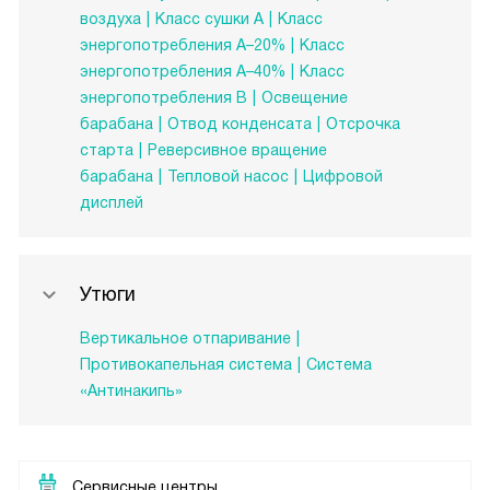
воздуха
Класс сушки А
Класс
энергопотребления A–20%
Класс
энергопотребления A–40%
Класс
энергопотребления B
Освещение
барабана
Отвод конденсата
Отсрочка
старта
Реверсивное вращение
барабана
Тепловой насос
Цифровой
дисплей
Утюги
Вертикальное отпаривание
Противокапельная система
Система
«Антинакипь»
Сервисные центры