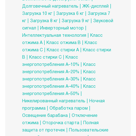
Долговечный нагреватель
ЖК-дисплей
Загрузка 10 кг
Загрузка 6 кг
Загрузка 7
кг
Загрузка 8 кг
Загрузка 9 кг
Звуковой
сигнал
Инверторный мотор
Интеллектуальная технология
Класс
отжима A
Класс отжима B
Класс
отжима C
Класс стирки A
Класс стирки
B
Класс стирки C
Класс
энергопотребления A–10%
Класс
энергопотребления A–20%
Класс
энергопотребления A–30%
Класс
энергопотребления A–40%
Класс
энергопотребления A–50%
Никелированный нагреватель
Ночная
программа
Обработка паром
Освещение барабана
Отключение
отжима
Отсрочка старта
Полная
защита от протечек
Пользовательские