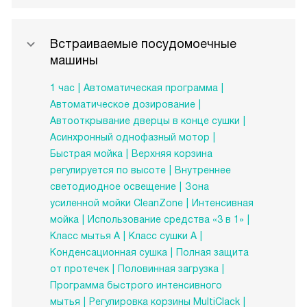
Встраиваемые посудомоечные
машины
1 час
Автоматическая программа
Автоматическое дозирование
Автооткрывание дверцы в конце сушки
Асинхронный однофазный мотор
Быстрая мойка
Верхняя корзина
регулируется по высоте
Внутреннее
светодиодное освещение
Зона
усиленной мойки CleanZone
Интенсивная
мойка
Использование средства «3 в 1»
Класс мытья A
Класс сушки A
Конденсационная сушка
Полная защита
от протечек
Половинная загрузка
Программа быстрого интенсивного
мытья
Регулировка корзины MultiClack