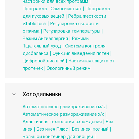
настройки для всех программ
Программа «Самоочистка»
Программа
для пуховых вещей
Ребра жесткости
StableTech
Регулировка скорости
отжима
Регулировка температуры
Режим Антиаллергия
Режимы
Тщательный уход
Система контроля
дисбаланса
Функция выведения пятен
Цифровой дисплей
Частичная защита от
протечек
Экологичный режим
Холодильники
Автоматическое размораживание м/к
Автоматическое размораживание х/к
Адаптивная технология охлаждения
Без
инея
Без инея Плюс
Без инея, полный
Большой контейнер для овощей