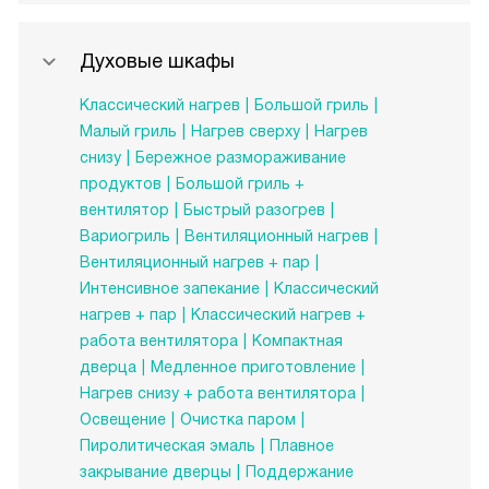
Духовые шкафы
Классический нагрев
Большой гриль
Малый гриль
Нагрев сверху
Нагрев
снизу
Бережное размораживание
продуктов
Большой гриль +
вентилятор
Быстрый разогрев
Вариогриль
Вентиляционный нагрев
Вентиляционный нагрев + пар
Интенсивное запекание
Классический
нагрев + пар
Классический нагрев +
работа вентилятора
Компактная
дверца
Медленное приготовление
Нагрев снизу + работа вентилятора
Освещение
Очистка паром
Пиролитическая эмаль
Плавное
закрывание дверцы
Поддержание