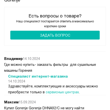
эта сушилка стала для меня настоящим помощником в
быту! Она тихая, экономичная и очень функциональная.
Есть вопросы о товаре?
Каждый день я убеждаюсь, что сделала правильный
выбор. Теперь стирка и сушка — это не утомительное
Наш специалист постарается ответить в максимально
короткие сроки
занятие, а приятная рутина, которая экономит мое время
и силы!
ЗАДАТЬ ВОПРОС
Владимир
14.10.2024
Где можно купить- заказать фильтры для сушильные
машины Горения
Специалист интернет-магазина
14.10.2024
Здравствуйте, комплектующие и аксессуары можно
приобрести только в
сервисных центрах
.
Максим
15.09.2024
Купил Gorenje Gorenje DHNA92/C не могу найти