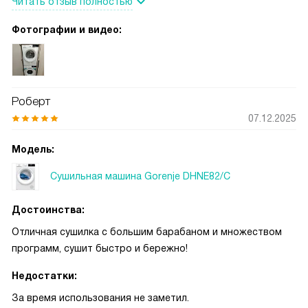
Читать отзыв полностью
заметно работает датчик влажности и настройка степени
сушки. За счет теплового насоса расход электричества
Фотографии и видео:
чувствительно меньше, чем у старой модели, поэтому
счета стали приятнее. Интерфейс простой: цифровой
дисплей и кнопки старт/пауза понятны с первого
включения, индикатор времени до конца цикла помогает
Роберт
планировать дела. Нравится набор программ: есть
07.12.2025
быстрый цикл на сорок минут, режим для шерсти и
деликатных тканей, экспресс и «освежение» для вещей,
Модель:
которые не требуют полной сушки.
Сушильная машина Gorenje DHNE82/C
Достоинства:
Отличная сушилка с большим барабаном и множеством
программ, сушит быстро и бережно!
Недостатки:
За время использования не заметил.