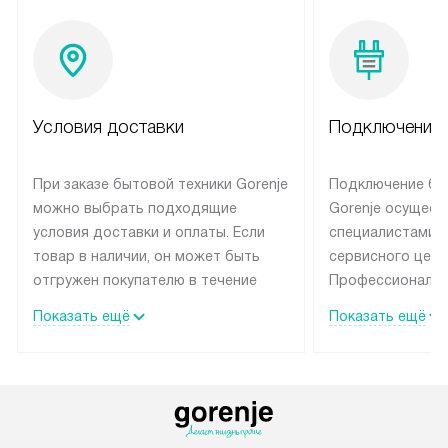
Условия доставки
Подключение 
При заказе бытовой техники Gorenje
Подключение бы
можно выбрать подходящие
Gorenje осущест
условия доставки и оплаты. Если
специалистами 
товар в наличии, он может быть
сервисного цент
отгружен покупателю в течение
Профессиональн
трех дней. Техника со специальным
гарантия долгой
Показать ещё
Показать ещё
лейблом доставляется бесплатно
эксплуатации те
по Москве и Санкт-Петербургу.
мастера за МКА
Выезд за МКАД и КАД
дополнительную 
оплачивается дополнительно.
Возможна доставка товаров по